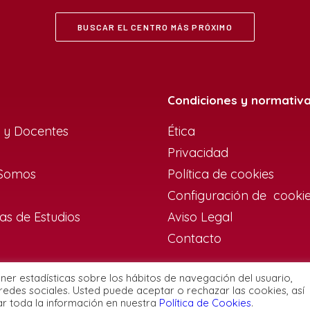
BUSCAR EL CENTRO MÁS PRÓXIMO
Condiciones y normativ
 y Docentes
Ética
Privacidad
 Somos
Política de cookies
Configuración de cooki
s de Estudios
Aviso Legal
Contacto
ener estadísticas sobre los hábitos de navegación del usuario,
redes sociales. Usted puede aceptar o rechazar las cookies, así
ar toda la información en nuestra
Política de Cookies
.