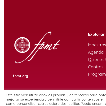
Explorar
Maestros
Agenda
Quienes
Centros
Programa
fpmt.org
Este sitio web utiliza cookies propias y de terceros para obt
mejorar su experiencia y permitirle compartir contenidos en 
como personalizar cuáles quiere deshabilitar. Puede encontr