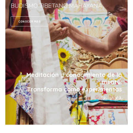
BUDISMO TIBETANO MAHAYANA
CONOCER MÁS
Meditación
y
conocimiento
de
la
mente.
Transforma
como
experimentas
la
vida