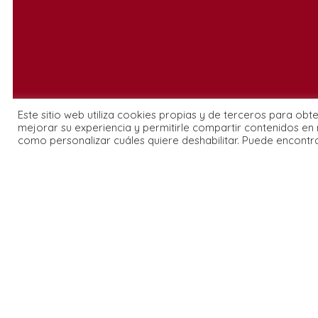
Este sitio web utiliza cookies propias y de terceros para obt
Explorar
mejorar su experiencia y permitirle compartir contenidos en 
como personalizar cuáles quiere deshabilitar. Puede encontr
Maestros
fpmt.org
Agenda
Quienes
Centros
Programa