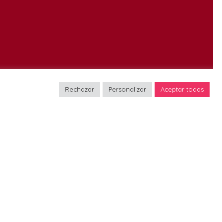
as
Oficina de coordinación
Rechazar
Personalizar
Aceptar todas
asistente@fpmt-hispana.org
Avda. de Pedro Diez, 21 bis
(duplicado) Planta 1, Puerta 1
es
28019 Madrid