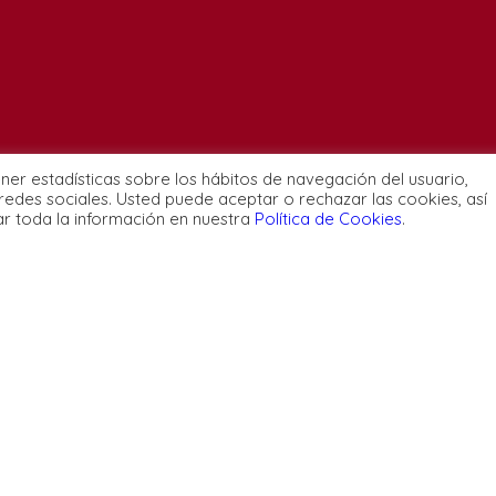
ener estadísticas sobre los hábitos de navegación del usuario,
Condiciones y normativ
redes sociales. Usted puede aceptar o rechazar las cookies, así
ar toda la información en nuestra
Política de Cookies
.
 y Docentes
Ética
Privacidad
 Somos
Política de cookies
Configuración de cooki
s de Estudios
Aviso Legal
Contacto