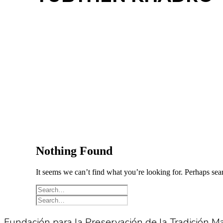
Nothing Found
It seems we can’t find what you’re looking for. Perhaps sea
Fundación
para
la
Preservación
de
la
Tradición
Ma