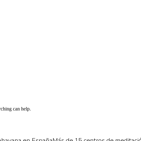
rching can help.
hayana
en
España
Más
de
15
centros
de
meditació