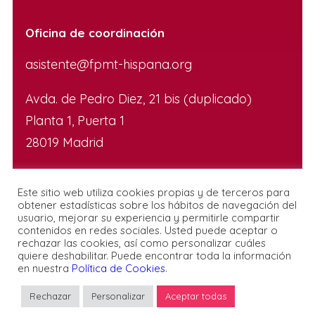
Oficina de coordinación
asistente@fpmt-hispana.org
Avda. de Pedro Diez, 21 bis (duplicado)
Planta 1, Puerta 1
28019 Madrid
Este sitio web utiliza cookies propias y de terceros para
obtener estadísticas sobre los hábitos de navegación del
usuario, mejorar su experiencia y permitirle compartir
contenidos en redes sociales. Usted puede aceptar o
rechazar las cookies, así como personalizar cuáles
© FPMT España
quiere deshabilitar. Puede encontrar toda la información
en nuestra
Política de Cookies
.
Rechazar
Personalizar
Aceptar todas