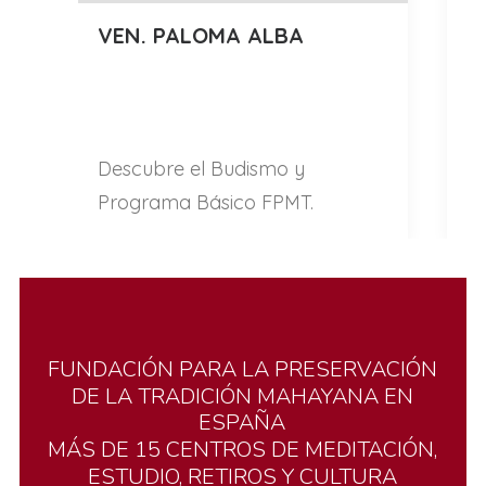
VEN. PALOMA ALBA
V
Do
en
Descubre el Budismo y
M
Programa Básico FPMT.
d
FUNDACIÓN
PARA
LA
PRESERVACIÓN
DE
LA
TRADICIÓN
MAHAYANA
EN
ESPAÑA
MÁS
DE
15
CENTROS
DE
MEDITACIÓN,
ESTUDIO,
RETIROS
Y
CULTURA