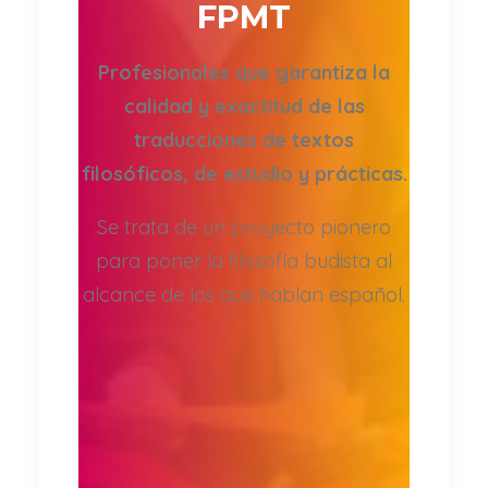
FPMT
Profesionales que garantiza la
calidad y exactitud de las
traducciones de textos
filosóficos, de estudio y prácticas.
Se trata de un proyecto pionero
para poner la filosofía budista al
alcance de los que hablan español.