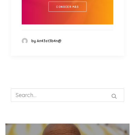
CONOCER MÁS
by An43st3b4n@