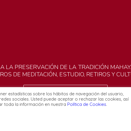
RA
LA
PRESERVACIÓN
DE
LA
TRADICIÓN
MAHAY
TROS
DE
MEDITACIÓN,
ESTUDIO,
RETIROS
Y
CUL
BUSCAR EL CENTRO MÁS PRÓXIMO
ener estadísticas sobre los hábitos de navegación del usuario,
redes sociales. Usted puede aceptar o rechazar las cookies, así
ar toda la información en nuestra
Política de Cookies
.
Condiciones y normativ