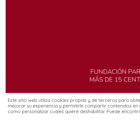
FUNDACIÓN
PA
MÁS
DE
15
CEN
Este sitio web utiliza cookies propias y de terceros para obt
mejorar su experiencia y permitirle compartir contenidos en 
como personalizar cuáles quiere deshabilitar. Puede encontr
Explorar