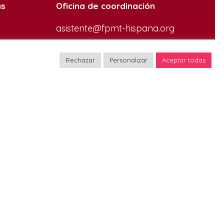
as
Oficina de coordinación
asistente@fpmt-hispana.org
Avda. de Pedro Diez, 21 bis
Rechazar
Personalizar
Aceptar todas
(duplicado) Planta 1, Puerta 1
es
28019 Madrid