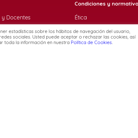
Condiciones y normativ
 y Docentes
Ética
Privacidad
ener estadísticas sobre los hábitos de navegación del usuario,
 Somos
Política de cookies
redes sociales. Usted puede aceptar o rechazar las cookies, así
ar toda la información en nuestra
Política de Cookies
.
Configuración de cooki
s de Estudios
Aviso Legal
Contacto