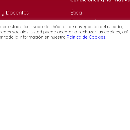
 y Docentes
Ética
Privacidad
ener estadísticas sobre los hábitos de navegación del usuario,
 Somos
Política de cookies
redes sociales. Usted puede aceptar o rechazar las cookies, así
ar toda la información en nuestra
Política de Cookies
.
Configuración de cooki
s de Estudios
Aviso Legal
Contacto