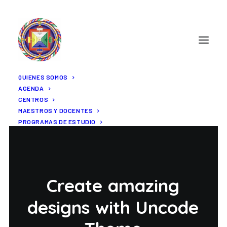
QUIENES SOMOS
AGENDA
CENTROS
MAESTROS Y DOCENTES
PROGRAMAS DE ESTUDIO
Create
amazing
designs
with
Uncode