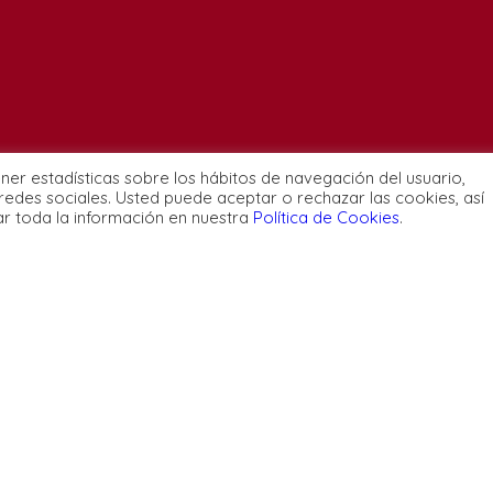
ener estadísticas sobre los hábitos de navegación del usuario,
redes sociales. Usted puede aceptar o rechazar las cookies, así
ar toda la información en nuestra
Política de Cookies
.
Condiciones y normativ
 y Docentes
Ética
Privacidad
 Somos
Política de cookies
Configuración de cooki