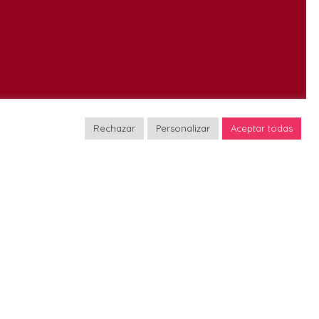
Rechazar
Personalizar
Aceptar todas
as
Oficina de coordinación
asistente@fpmt-hispana.org
Avda. de Pedro Diez, 21 bis
(duplicado) Planta 1, Puerta 1
es