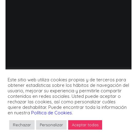
BACK HOMEPAGE
Este sitio web utiliza cookies propias y de terceros para
obtener estadísticas sobre los hábitos de navegación del
usuario, mejorar su experiencia y permitirle compartir
contenidos en redes sociales. Usted puede aceptar o
rechazar las cookies, así como personalizar cuáles
quiere deshabilitar. Puede encontrar toda la información
en nuestra
Política de Cookies
.
Rechazar
Personalizar
Aceptar todas