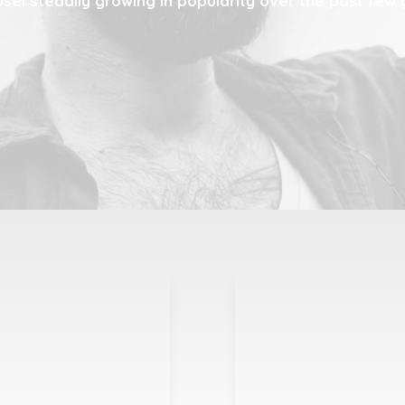
sel steadily growing in popularity over the past few 