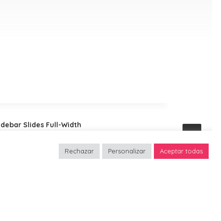
Centered 
Rechazar
Personalizar
Aceptar todas