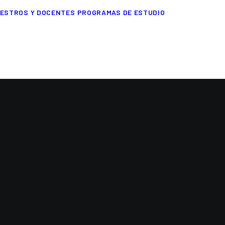
ESTROS Y DOCENTES
PROGRAMAS DE ESTUDIO