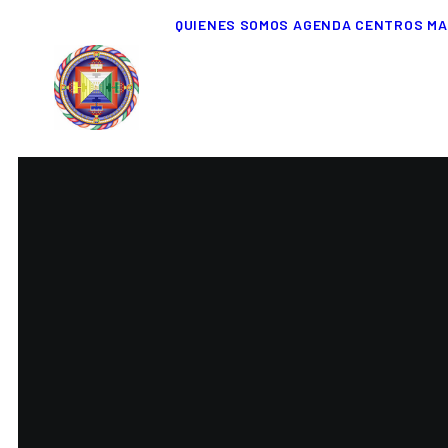
QUIENES SOMOS
AGENDA
CENTROS
MA