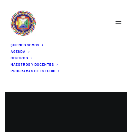
NOTICIAS
QUIENES SOMOS
Retiro Luz del Camino en
AGENDA
Kopan. del 20 al 30 de
CENTROS
diciembre de 2026
MAESTROS Y DOCENTES
PROGRAMAS DE ESTUDIO
Su Santidad el Dalái Lama ha aconsejado a
los estudiantes…
READ MORE